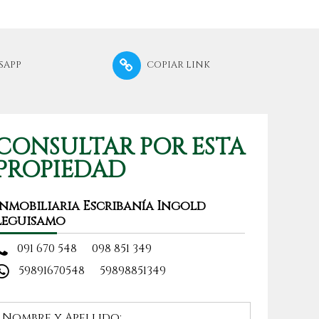
SAPP
COPIAR LINK
CONSULTAR POR ESTA
PROPIEDAD
Inmobiliaria Escribanía Ingold
Leguisamo
091 670 548
098 851 349
59891670548
59898851349