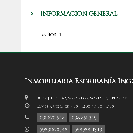
INFORMACION GENERAL
Baños:
1
Inmobiliaria Escribanía In
18 de Julio 242, Mercedes, Soriano, Uruguay
Lunes a Viernes. 9:00 - 12:00 / 15:00 - 17:00
091 670 548
098 851 349
59891670548
59898851349