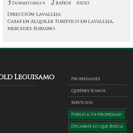
3
2
Dormitorio/s
BAÑOS
PATIO
Dirección: Lavalleja
Casas en Alquiler Turístico en lavalleja,
Mercedes, Soriano
gold Leguisamo
Propiedades
Quiénes Somos
Servicios
Publica tu Propiedad
Díganos lo que Busca