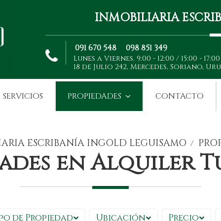
INMOBILIARIA ESCR
091 670 548
098 851 349
Lunes a Viernes. 9:00 - 12:00 / 15:00 - 17:00
18 de Julio 242, Mercedes, Soriano, Ur
SERVICIOS
PROPIEDADES
CONTACTO
IARIA ESCRIBANÍA INGOLD LEGUISAMO
PRO
/
ades en Alquiler T
po de Propiedad
Ubicación
Precio