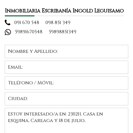
Inmobiliaria Escribanía Ingold Leguisamo
091 670 548
098 851 349
59891670548
59898851349